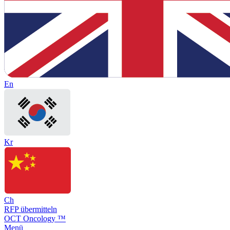
En
Kr
Ch
RFP übermitteln
OCT Oncology ™
Menü