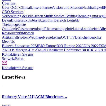
Über uns
Über OCT Clinical
Unsere Partner
Vision und Mission
Nachhaltigkeit
K
CRO Services
Vorbereitung der klinischen Studie
Medical Writing
Beratung und regul
Daten
Biostatistik
Unterstützung im Bereich Logistik
Therapiegebiete
Onkologie
Gastroenterologie
Rheumatologie
Infektionskrankheiten
Alle
Ressourcenbibliothek
Artikel
Fallstudien
Webinare
Neuigkeiten
OCT TV
Branchenberichte
Meet Us
Biotech Showcase 2024
BIO Europe
BIO Europe 2023
DIA 2022
ESM
2023
J.P. Morgan 41st Annual Healthcare Conference
BIOHK 2023
Ch
Kontaktieren Sie uns
Schweiz
Polen
Kontaktieren Sie uns
Latest News
[Industry Voice #21] ACM Biosciences…
oct-tv