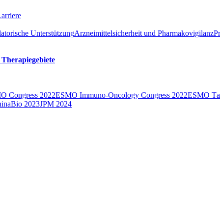
arriere
atorische Unterstützung
Arzneimittelsicherheit und Pharmakovigilanz
P
 Therapiegebiete
O Congress 2022
ESMO Immuno-Oncology Congress 2022
ESMO Тarg
inaBio 2023
JPM 2024