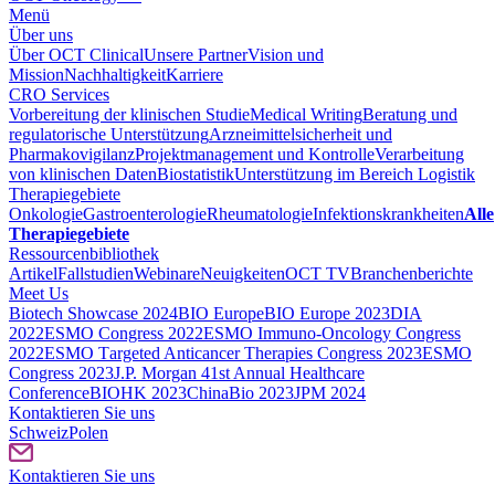
Menü
Über uns
Über OCT Clinical
Unsere Partner
Vision und
Mission
Nachhaltigkeit
Karriere
CRO Services
Vorbereitung der klinischen Studie
Medical Writing
Beratung und
regulatorische Unterstützung
Arzneimittelsicherheit und
Pharmakovigilanz
Projektmanagement und Kontrolle
Verarbeitung
von klinischen Daten
Biostatistik
Unterstützung im Bereich Logistik
Therapiegebiete
Onkologie
Gastroenterologie
Rheumatologie
Infektionskrankheiten
Alle
Therapiegebiete
Ressourcenbibliothek
Artikel
Fallstudien
Webinare
Neuigkeiten
OCT TV
Branchenberichte
Meet Us
Biotech Showcase 2024
BIO Europe
BIO Europe 2023
DIA
2022
ESMO Congress 2022
ESMO Immuno-Oncology Congress
2022
ESMO Тargeted Anticancer Therapies Congress 2023
ESMO
Congress 2023
J.P. Morgan 41st Annual Healthcare
Conference
BIOHK 2023
ChinaBio 2023
JPM 2024
Kontaktieren Sie uns
Schweiz
Polen
Kontaktieren Sie uns