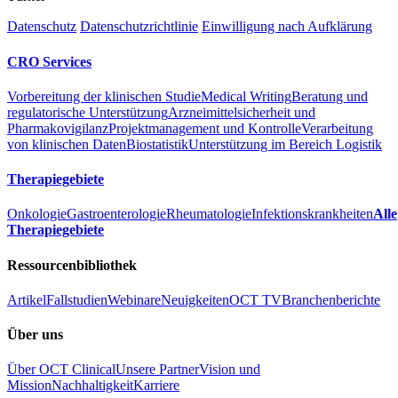
Datenschutz
Datenschutzrichtlinie
Einwilligung nach Aufklärung
CRO Services
Vorbereitung der klinischen Studie
Medical Writing
Beratung und
regulatorische Unterstützung
Arzneimittelsicherheit und
Pharmakovigilanz
Projektmanagement und Kontrolle
Verarbeitung
von klinischen Daten
Biostatistik
Unterstützung im Bereich Logistik
Therapiegebiete
Onkologie
Gastroenterologie
Rheumatologie
Infektionskrankheiten
Alle
Therapiegebiete
Ressourcenbibliothek
Artikel
Fallstudien
Webinare
Neuigkeiten
OCT TV
Branchenberichte
Über uns
Über OCT Clinical
Unsere Partner
Vision und
Mission
Nachhaltigkeit
Karriere