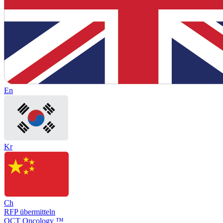
En
Kr
Ch
RFP übermitteln
OCT Oncology ™