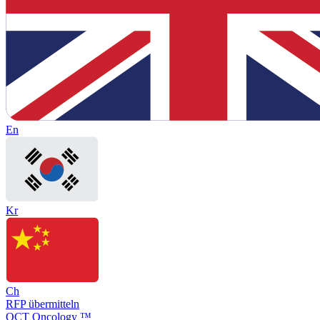
En
Kr
Ch
RFP übermitteln
OCT Oncology ™