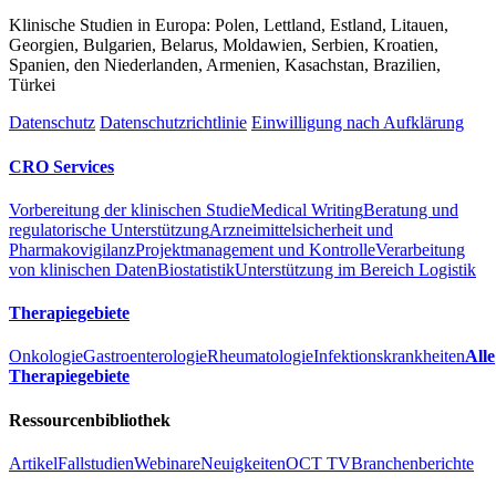
Klinische Studien in Europa: Polen, Lettland, Estland, Litauen,
Georgien, Bulgarien, Belarus, Moldawien, Serbien, Kroatien,
Spanien, den Niederlanden, Armenien, Kasachstan, Brazilien,
Türkei
Datenschutz
Datenschutzrichtlinie
Einwilligung nach Aufklärung
CRO Services
Vorbereitung der klinischen Studie
Medical Writing
Beratung und
regulatorische Unterstützung
Arzneimittelsicherheit und
Pharmakovigilanz
Projektmanagement und Kontrolle
Verarbeitung
von klinischen Daten
Biostatistik
Unterstützung im Bereich Logistik
Therapiegebiete
Onkologie
Gastroenterologie
Rheumatologie
Infektionskrankheiten
Alle
Therapiegebiete
Ressourcenbibliothek
Artikel
Fallstudien
Webinare
Neuigkeiten
OCT TV
Branchenberichte