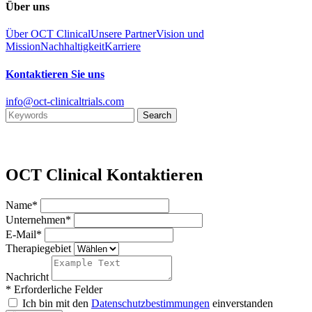
Über uns
Über OCT Clinical
Unsere Partner
Vision und
Mission
Nachhaltigkeit
Karriere
Kontaktieren Sie uns
info@oct-clinicaltrials.com
OCT Clinical Kontaktieren
Name*
Unternehmen*
E-Mail*
Therapiegebiet
Nachricht
* Erforderliche Felder
Ich bin mit den
Datenschutzbestimmungen
einverstanden