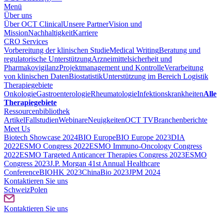
Menü
Über uns
Über OCT Clinical
Unsere Partner
Vision und
Mission
Nachhaltigkeit
Karriere
CRO Services
Vorbereitung der klinischen Studie
Medical Writing
Beratung und
regulatorische Unterstützung
Arzneimittelsicherheit und
Pharmakovigilanz
Projektmanagement und Kontrolle
Verarbeitung
von klinischen Daten
Biostatistik
Unterstützung im Bereich Logistik
Therapiegebiete
Onkologie
Gastroenterologie
Rheumatologie
Infektionskrankheiten
Alle
Therapiegebiete
Ressourcenbibliothek
Artikel
Fallstudien
Webinare
Neuigkeiten
OCT TV
Branchenberichte
Meet Us
Biotech Showcase 2024
BIO Europe
BIO Europe 2023
DIA
2022
ESMO Congress 2022
ESMO Immuno-Oncology Congress
2022
ESMO Тargeted Anticancer Therapies Congress 2023
ESMO
Congress 2023
J.P. Morgan 41st Annual Healthcare
Conference
BIOHK 2023
ChinaBio 2023
JPM 2024
Kontaktieren Sie uns
Schweiz
Polen
Kontaktieren Sie uns