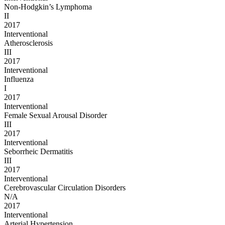
Non-Hodgkin’s Lymphoma
II
2017
Interventional
Atherosclerosis
III
2017
Interventional
Influenza
I
2017
Interventional
Female Sexual Arousal Disorder
III
2017
Interventional
Seborrheic Dermatitis
III
2017
Interventional
Cerebrovascular Circulation Disorders
N/A
2017
Interventional
Arterial Hypertension