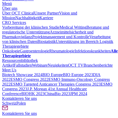
Menü
Über uns
Über OCT Clinical
Unsere Partner
Vision und
Mission
Nachhaltigkeit
Karriere
CRO Services
Vorbereitung der klinischen Studie
Medical Writing
Beratung und
regulatorische Unterstützung
Arzneimittelsicherheit und
Pharmakovigilanz
Projektmanagement und Kontrolle
Verarbeitung
von klinischen Daten
Biostatistik
Unterstützung im Bereich Logistik
Therapiegebiete
Onkologie
Gastroenterologie
Rheumatologie
Infektionskrankheiten
Alle
Therapiegebiete
Ressourcenbibliothek
Artikel
Fallstudien
Webinare
Neuigkeiten
OCT TV
Branchenberichte
Meet Us
Biotech Showcase 2024
BIO Europe
BIO Europe 2023
DIA
2022
ESMO Congress 2022
ESMO Immuno-Oncology Congress
2022
ESMO Тargeted Anticancer Therapies Congress 2023
ESMO
Congress 2023
J.P. Morgan 41st Annual Healthcare
Conference
BIOHK 2023
ChinaBio 2023
JPM 2024
Kontaktieren Sie uns
Schweiz
Polen
Kontaktieren Sie uns