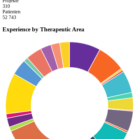
Projekte
310
Patienten
52 743
Experience by Therapeutic Area