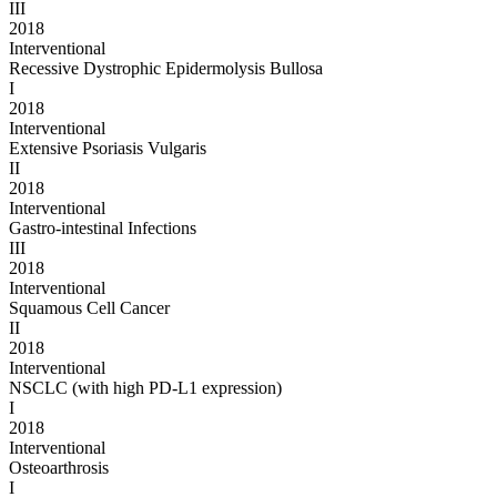
III
2018
Interventional
Recessive Dystrophic Epidermolysis Bullosa
I
2018
Interventional
Extensive Psoriasis Vulgaris
II
2018
Interventional
Gastro-intestinal Infections
III
2018
Interventional
Squamous Cell Cancer
II
2018
Interventional
NSCLC (with high PD-L1 expression)
I
2018
Interventional
Osteoarthrosis
I