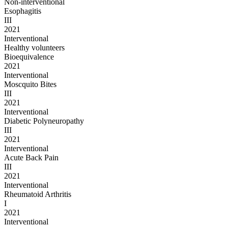
Non-interventional
Esophagitis
III
2021
Interventional
Healthy volunteers
Bioequivalence
2021
Interventional
Moscquito Bites
III
2021
Interventional
Diabetic Polyneuropathy
III
2021
Interventional
Acute Back Pain
III
2021
Interventional
Rheumatoid Arthritis
I
2021
Interventional