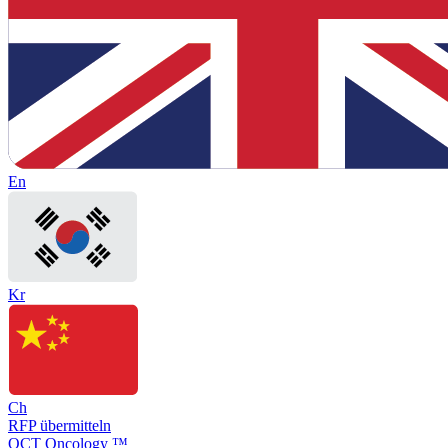
En
Kr
Ch
RFP übermitteln
OCT Oncology ™