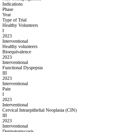
Indications
Phase
Year
Type of Trial
Healthy Volunteers
I
2023
Interventional
Healthy volunteers
Bioequivalence
2023
Interventional
Functional Dyspepsia
III
2023
Interventional
Pain
I
2023
Interventional
Cervical Intraepithelial Neoplasia (CIN)
III
2023
Interventional
Dermatomycosis