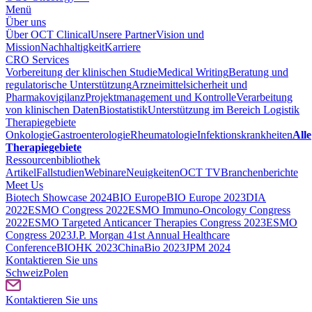
Menü
Über uns
Über OCT Clinical
Unsere Partner
Vision und
Mission
Nachhaltigkeit
Karriere
CRO Services
Vorbereitung der klinischen Studie
Medical Writing
Beratung und
regulatorische Unterstützung
Arzneimittelsicherheit und
Pharmakovigilanz
Projektmanagement und Kontrolle
Verarbeitung
von klinischen Daten
Biostatistik
Unterstützung im Bereich Logistik
Therapiegebiete
Onkologie
Gastroenterologie
Rheumatologie
Infektionskrankheiten
Alle
Therapiegebiete
Ressourcenbibliothek
Artikel
Fallstudien
Webinare
Neuigkeiten
OCT TV
Branchenberichte
Meet Us
Biotech Showcase 2024
BIO Europe
BIO Europe 2023
DIA
2022
ESMO Congress 2022
ESMO Immuno-Oncology Congress
2022
ESMO Тargeted Anticancer Therapies Congress 2023
ESMO
Congress 2023
J.P. Morgan 41st Annual Healthcare
Conference
BIOHK 2023
ChinaBio 2023
JPM 2024
Kontaktieren Sie uns
Schweiz
Polen
Kontaktieren Sie uns