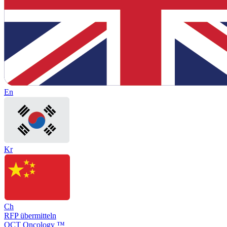
En
Kr
Ch
RFP übermitteln
OCT Oncology ™