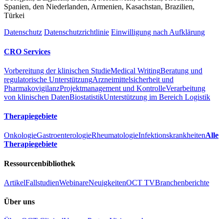
Spanien, den Niederlanden, Armenien, Kasachstan, Brazilien,
Türkei
Datenschutz
Datenschutzrichtlinie
Einwilligung nach Aufklärung
CRO Services
Vorbereitung der klinischen Studie
Medical Writing
Beratung und
regulatorische Unterstützung
Arzneimittelsicherheit und
Pharmakovigilanz
Projektmanagement und Kontrolle
Verarbeitung
von klinischen Daten
Biostatistik
Unterstützung im Bereich Logistik
Therapiegebiete
Onkologie
Gastroenterologie
Rheumatologie
Infektionskrankheiten
Alle
Therapiegebiete
Ressourcenbibliothek
Artikel
Fallstudien
Webinare
Neuigkeiten
OCT TV
Branchenberichte
Über uns