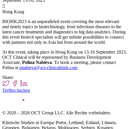
September 13-16, 2023

Hong Kong
BIOHK2023 is an unparalleled event covering the most relevant
and timely topics in biotechnology, from infectious diseases to the
latest cancer treatments and diagnostics to big data analytics. During
this event biotech specialists will get infinite possibilities to connect
with partners not only in Asia but from around the world.
At this event, taking place in Hong Kong on 13-16 September 2023,
OCT Clinical will be represented by Business Development
Associate,
Polina Nabieva
. To book a meeting, please contact
Polina at
pnabieva@oct-clinicaltrials.com
Share:
Treffen buchen
© 2020 – 2026 OCT Group LLC. Alle Rechte vorbehalten.
Klinische Studien in Europa: Polen, Lettland, Estland, Litauen,
Georgien, Bulgarien, Belarus, Moldawien, Serbien, Kroatien,