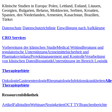
Klinische Studien in Europa: Polen, Lettland, Estland, Litauen,
Georgien, Bulgarien, Belarus, Moldawien, Serbien, Kroatien,
Spanien, den Niederlanden, Armenien, Kasachstan, Brazilien,
Türkei
Datenschutz
Datenschutzrichtlinie
Einwilligung nach Aufklärung
CRO Services
Vorbereitung der klinischen Studie
Medical Writing
Beratung und
regulatorische Unterstützung
Arzneimittelsicherheit und
Pharmakovigilanz
Projektmanagement und Kontrolle
Verarbeitung
von klinischen Daten
Biostatistik
Unterstützung im Bereich Logistik
Therapiegebiete
Onkologie
Gastroenterologie
Rheumatologie
Infektionskrankheiten
Alle
Therapiegebiete
Ressourcenbibliothek
Artikel
Fallstudien
Webinare
Neuigkeiten
OCT TV
Branchenberichte