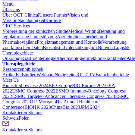
Menü
Über uns
Über OCT Clinical
Unsere Partner
Vision und
Mission
Nachhaltigkeit
Karriere
CRO Services
Vorbereitung der klinischen Studie
Medical Writing
Beratung und
regulatorische Unterstützung
Arzneimittelsicherheit und
Pharmakovigilanz
Projektmanagement und Kontrolle
Verarbeitung
von klinischen Daten
Biostatistik
Unterstützung im Bereich Logistik
Therapiegebiete
Onkologie
Gastroenterologie
Rheumatologie
Infektionskrankheiten
Alle
Therapiegebiete
Ressourcenbibliothek
Artikel
Fallstudien
Webinare
Neuigkeiten
OCT TV
Branchenberichte
Meet Us
Biotech Showcase 2024
BIO Europe
BIO Europe 2023
DIA
2022
ESMO Congress 2022
ESMO Immuno-Oncology Congress
2022
ESMO Тargeted Anticancer Therapies Congress 2023
ESMO
Congress 2023
J.P. Morgan 41st Annual Healthcare
Conference
BIOHK 2023
ChinaBio 2023
JPM 2024
Kontaktieren Sie uns
Schweiz
Polen
Kontaktieren Sie uns