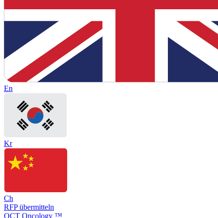
En
Kr
Ch
RFP übermitteln
OCT Oncology ™