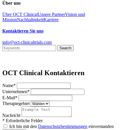
Über uns
Über OCT Clinical
Unsere Partner
Vision und
Mission
Nachhaltigkeit
Karriere
Kontaktieren Sie uns
info@oct-clinicaltrials.com
OCT Clinical Kontaktieren
Name*
Unternehmen*
E-Mail*
Therapiegebiet
Nachricht
* Erforderliche Felder
Ich bin mit den
Datenschutzbestimmungen
einverstanden