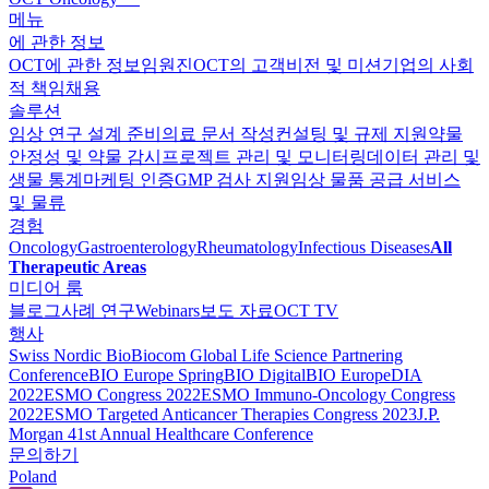
메뉴
에 관한 정보
OCT에 관한 정보
임원진
OCT의 고객
비전 및 미션
기업의 사회
적 책임
채용
솔루션
임상 연구 설계 준비
의료 문서 작성
컨설팅 및 규제 지원
약물
안정성 및 약물 감시
프로젝트 관리 및 모니터링
데이터 관리 및
생물 통계
마케팅 인증
GMP 검사 지원
임상 물품 공급 서비스
및 물류
경험
Oncology
Gastroenterology
Rheumatology
Infectious Diseases
All
Therapeutic Areas
미디어 룸
블로그
사례 연구
Webinars
보도 자료
OCT TV
행사
Swiss Nordic Bio
Biocom Global Life Science Partnering
Conference
BIO Europe Spring
BIO Digital
BIO Europe
DIA
2022
ESMO Congress 2022
ESMO Immuno-Oncology Congress
2022
ESMO Тargeted Anticancer Therapies Congress 2023
J.P.
Morgan 41st Annual Healthcare Conference
문의하기
Poland