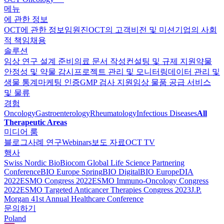
메뉴
에 관한 정보
OCT에 관한 정보
임원진
OCT의 고객
비전 및 미션
기업의 사회
적 책임
채용
솔루션
임상 연구 설계 준비
의료 문서 작성
컨설팅 및 규제 지원
약물
안정성 및 약물 감시
프로젝트 관리 및 모니터링
데이터 관리 및
생물 통계
마케팅 인증
GMP 검사 지원
임상 물품 공급 서비스
및 물류
경험
Oncology
Gastroenterology
Rheumatology
Infectious Diseases
All
Therapeutic Areas
미디어 룸
블로그
사례 연구
Webinars
보도 자료
OCT TV
행사
Swiss Nordic Bio
Biocom Global Life Science Partnering
Conference
BIO Europe Spring
BIO Digital
BIO Europe
DIA
2022
ESMO Congress 2022
ESMO Immuno-Oncology Congress
2022
ESMO Тargeted Anticancer Therapies Congress 2023
J.P.
Morgan 41st Annual Healthcare Conference
문의하기
Poland