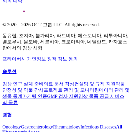
회의 예약
© 2020 – 2026 OCT 그룹 LLC. All rights reserved.
동유럽, 조지아, 불가리아, 라트비아, 에스토니아, 리투아니아,
벨로루시, 몰도바, 세르비아, 크로아티아, 네덜란드, 카자흐스
탄에서의 임상 시험.
프라이버시
개인정보 정책
정보 동의
솔루션
임상 연구 설계 준비
의료 문서 작성
컨설팅 및 규제 지원
약물
안정성 및 약물 감시
프로젝트 관리 및 모니터링
데이터 관리 및
생물 통계
마케팅 인증
GMP 검사 지원
임상 물품 공급 서비스
및 물류
경험
Oncology
Gastroenterology
Rheumatology
Infectious Diseases
All