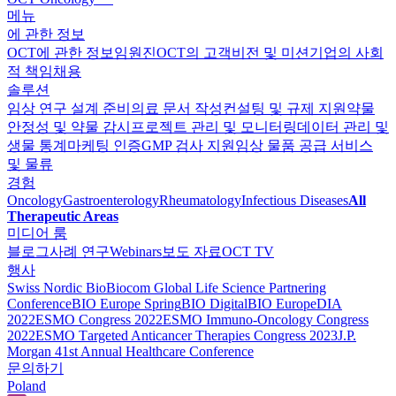
메뉴
에 관한 정보
OCT에 관한 정보
임원진
OCT의 고객
비전 및 미션
기업의 사회
적 책임
채용
솔루션
임상 연구 설계 준비
의료 문서 작성
컨설팅 및 규제 지원
약물
안정성 및 약물 감시
프로젝트 관리 및 모니터링
데이터 관리 및
생물 통계
마케팅 인증
GMP 검사 지원
임상 물품 공급 서비스
및 물류
경험
Oncology
Gastroenterology
Rheumatology
Infectious Diseases
All
Therapeutic Areas
미디어 룸
블로그
사례 연구
Webinars
보도 자료
OCT TV
행사
Swiss Nordic Bio
Biocom Global Life Science Partnering
Conference
BIO Europe Spring
BIO Digital
BIO Europe
DIA
2022
ESMO Congress 2022
ESMO Immuno-Oncology Congress
2022
ESMO Тargeted Anticancer Therapies Congress 2023
J.P.
Morgan 41st Annual Healthcare Conference
문의하기
Poland