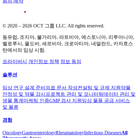
회의 예약
© 2020 – 2026 OCT 그룹 LLC. All rights reserved.
동유럽, 조지아, 불가리아, 라트비아, 에스토니아, 리투아니아,
벨로루시, 몰도바, 세르비아, 크로아티아, 네덜란드, 카자흐스
탄에서의 임상 시험.
프라이버시
개인정보 정책
정보 동의
솔루션
임상 연구 설계 준비
의료 문서 작성
컨설팅 및 규제 지원
약물
안정성 및 약물 감시
프로젝트 관리 및 모니터링
데이터 관리 및
생물 통계
마케팅 인증
GMP 검사 지원
임상 물품 공급 서비스
및 물류
경험
Oncology
Gastroenterology
Rheumatology
Infectious Diseases
All