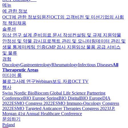
메뉴
에 관한 정보
OCT에 관한 정보
임원진
OCT의 고객
비전 및 미션
기업의 사회
적 책임
채용
솔루션
임상 연구 설계 준비
의료 문서 작성
컨설팅 및 규제 지원
약물
안정성 및 약물 감시
프로젝트 관리 및 모니터링
데이터 관리 및
생물 통계
마케팅 인증
GMP 검사 지원
임상 물품 공급 서비스
및 물류
경험
Oncology
Gastroenterology
Rheumatology
Infectious Diseases
All
Therapeutic Areas
미디어 룸
블로그
사례 연구
Webinars
보도 자료
OCT TV
행사
Swiss Nordic Bio
Biocom Global Life Science Partnering
Conference
BIO Europe Spring
BIO Digital
BIO Europe
DIA
2022
ESMO Congress 2022
ESMO Immuno-Oncology Congress
2022
ESMO Тargeted Anticancer Therapies Congress 2023
J.P.
Morgan 41st Annual Healthcare Conference
문의하기
Poland