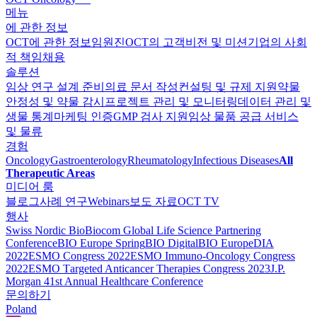
메뉴
에 관한 정보
OCT에 관한 정보
임원진
OCT의 고객
비전 및 미션
기업의 사회
적 책임
채용
솔루션
임상 연구 설계 준비
의료 문서 작성
컨설팅 및 규제 지원
약물
안정성 및 약물 감시
프로젝트 관리 및 모니터링
데이터 관리 및
생물 통계
마케팅 인증
GMP 검사 지원
임상 물품 공급 서비스
및 물류
경험
Oncology
Gastroenterology
Rheumatology
Infectious Diseases
All
Therapeutic Areas
미디어 룸
블로그
사례 연구
Webinars
보도 자료
OCT TV
행사
Swiss Nordic Bio
Biocom Global Life Science Partnering
Conference
BIO Europe Spring
BIO Digital
BIO Europe
DIA
2022
ESMO Congress 2022
ESMO Immuno-Oncology Congress
2022
ESMO Тargeted Anticancer Therapies Congress 2023
J.P.
Morgan 41st Annual Healthcare Conference
문의하기
Poland