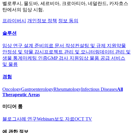
벨로루시, 몰도바, 세르비아, 크로아티아, 네덜란드, 카자흐스
탄에서의 임상 시험.
프라이버시
개인정보 정책
정보 동의
솔루션
임상 연구 설계 준비
의료 문서 작성
컨설팅 및 규제 지원
약물
안정성 및 약물 감시
프로젝트 관리 및 모니터링
데이터 관리 및
생물 통계
마케팅 인증
GMP 검사 지원
임상 물품 공급 서비스
및 물류
경험
Oncology
Gastroenterology
Rheumatology
Infectious Diseases
All
Therapeutic Areas
미디어 룸
블로그
사례 연구
Webinars
보도 자료
OCT TV
에 관한 정보