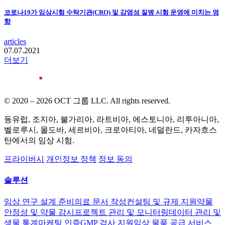
코로나19가 임상시험 수탁기관(CRO) 및 감염성 질병 시험 운영에 미치는 영
향
articles
07.07.2021
더보기
© 2020 – 2026 OCT 그룹 LLC. All rights reserved.
동유럽, 조지아, 불가리아, 라트비아, 에스토니아, 리투아니아,
벨로루시, 몰도바, 세르비아, 크로아티아, 네덜란드, 카자흐스
탄에서의 임상 시험.
프라이버시
개인정보 정책
정보 동의
솔루션
임상 연구 설계 준비
의료 문서 작성
컨설팅 및 규제 지원
약물
안정성 및 약물 감시
프로젝트 관리 및 모니터링
데이터 관리 및
생물 통계
마케팅 인증
GMP 검사 지원
임상 물품 공급 서비스