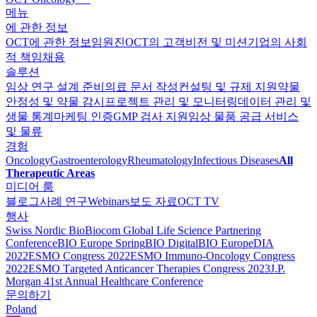
메뉴
에 관한 정보
OCT에 관한 정보
임원진
OCT의 고객
비전 및 미션
기업의 사회
적 책임
채용
솔루션
임상 연구 설계 준비
의료 문서 작성
컨설팅 및 규제 지원
약물
안정성 및 약물 감시
프로젝트 관리 및 모니터링
데이터 관리 및
생물 통계
마케팅 인증
GMP 검사 지원
임상 물품 공급 서비스
및 물류
경험
Oncology
Gastroenterology
Rheumatology
Infectious Diseases
All
Therapeutic Areas
미디어 룸
블로그
사례 연구
Webinars
보도 자료
OCT TV
행사
Swiss Nordic Bio
Biocom Global Life Science Partnering
Conference
BIO Europe Spring
BIO Digital
BIO Europe
DIA
2022
ESMO Congress 2022
ESMO Immuno-Oncology Congress
2022
ESMO Тargeted Anticancer Therapies Congress 2023
J.P.
Morgan 41st Annual Healthcare Conference
문의하기
Poland