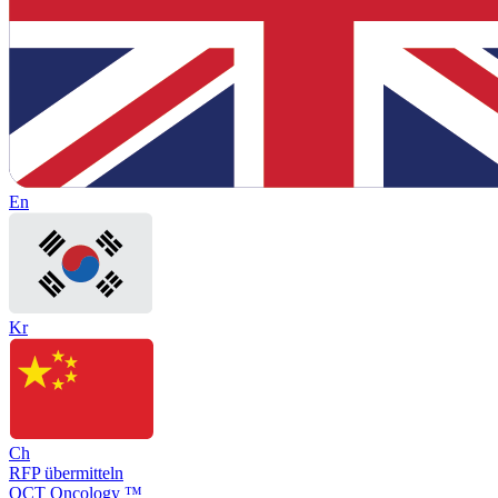
En
Kr
Ch
RFP übermitteln
OCT Oncology ™