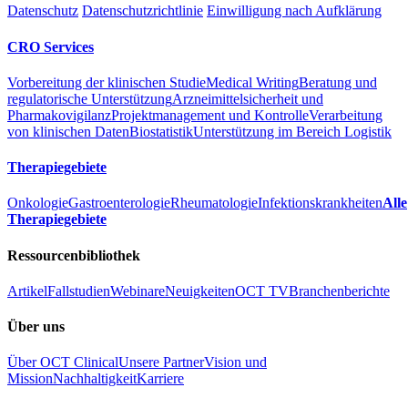
Datenschutz
Datenschutzrichtlinie
Einwilligung nach Aufklärung
CRO Services
Vorbereitung der klinischen Studie
Medical Writing
Beratung und
regulatorische Unterstützung
Arzneimittelsicherheit und
Pharmakovigilanz
Projektmanagement und Kontrolle
Verarbeitung
von klinischen Daten
Biostatistik
Unterstützung im Bereich Logistik
Therapiegebiete
Onkologie
Gastroenterologie
Rheumatologie
Infektionskrankheiten
Alle
Therapiegebiete
Ressourcenbibliothek
Artikel
Fallstudien
Webinare
Neuigkeiten
OCT TV
Branchenberichte
Über uns
Über OCT Clinical
Unsere Partner
Vision und
Mission
Nachhaltigkeit
Karriere