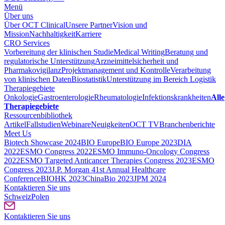
Menü
Über uns
Über OCT Clinical
Unsere Partner
Vision und
Mission
Nachhaltigkeit
Karriere
CRO Services
Vorbereitung der klinischen Studie
Medical Writing
Beratung und
regulatorische Unterstützung
Arzneimittelsicherheit und
Pharmakovigilanz
Projektmanagement und Kontrolle
Verarbeitung
von klinischen Daten
Biostatistik
Unterstützung im Bereich Logistik
Therapiegebiete
Onkologie
Gastroenterologie
Rheumatologie
Infektionskrankheiten
Alle
Therapiegebiete
Ressourcenbibliothek
Artikel
Fallstudien
Webinare
Neuigkeiten
OCT TV
Branchenberichte
Meet Us
Biotech Showcase 2024
BIO Europe
BIO Europe 2023
DIA
2022
ESMO Congress 2022
ESMO Immuno-Oncology Congress
2022
ESMO Тargeted Anticancer Therapies Congress 2023
ESMO
Congress 2023
J.P. Morgan 41st Annual Healthcare
Conference
BIOHK 2023
ChinaBio 2023
JPM 2024
Kontaktieren Sie uns
Schweiz
Polen
Kontaktieren Sie uns