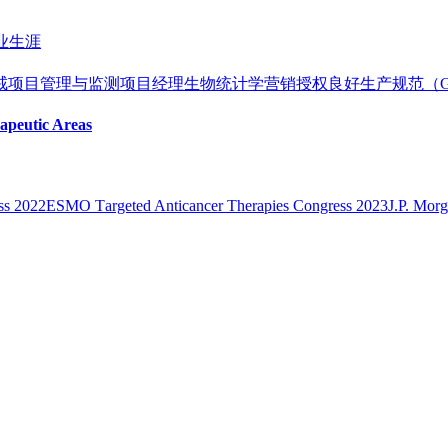
业生涯
戒
项目管理与监测
项目经理
生物统计学
营销授权
良好生产规范（
apeutic Areas
s 2022
ESMO Тargeted Anticancer Therapies Congress 2023
J.P. Mor