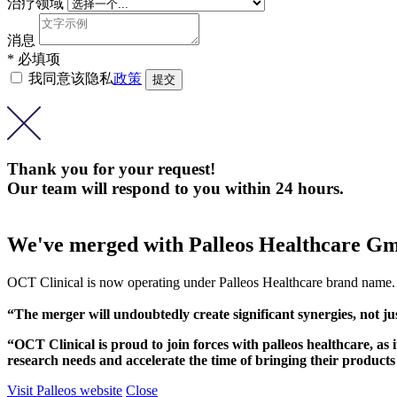
治疗领域
消息
* 必填项
我同意该隐私
政策
Thank you for your request!
Our team will respond to you within 24 hours.
We've merged with Palleos Healthcare G
OCT Clinical is now operating under Palleos Healthcare brand name.
“The merger will undoubtedly create significant synergies, not j
“OCT Clinical is proud to join forces with palleos healthcare, as it
research needs and accelerate the time of bringing their product
Visit Palleos website
Close