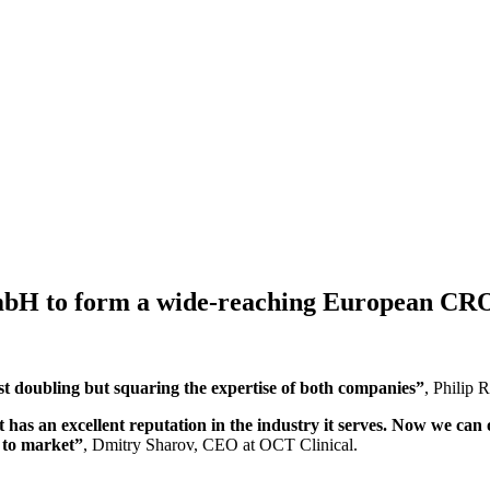
mbH to form a wide-reaching European CR
ust doubling but squaring the expertise of both companies”
, Philip 
 has an excellent reputation in the industry it serves. Now we can off
s to market”
, Dmitry Sharov, CEO at OCT Clinical.