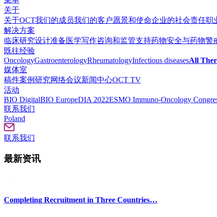
关于
关于OCT
我们的成员
我们的客户
愿景和使命
企业的社会责任
职
解决方案
临床研究设计准备
医学写作
咨询和监管支持
药物安全与药物警
既往经验
Oncology
Gastroenterology
Rheumatology
Infectious diseases
All Ther
媒体室
稿件
案例研究
网络会议
新闻中心
OCT TV
活动
BIO Digital
BIO Europe
DIA 2022
ESMO Immuno-Oncology Congres
联系我们
Poland
联系我们
最新资讯
Completing Recruitment in Three Countries…