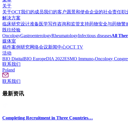
关于
关于OCT
我们的成员
我们的客户
愿景和使命
企业的社会责任
职
解决方案
临床研究设计准备
医学写作
咨询和监管支持
药物安全与药物警
既往经验
Oncology
Gastroenterology
Rheumatology
Infectious diseases
All Ther
媒体室
稿件
案例研究
网络会议
新闻中心
OCT TV
活动
BIO Digital
BIO Europe
DIA 2022
ESMO Immuno-Oncology Congres
联系我们
Poland
联系我们
最新资讯
Completing Recruitment in Three Countries…