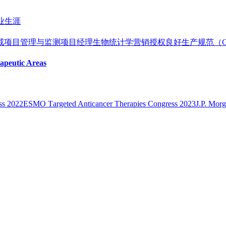
业生涯
戒
项目管理与监测
项目经理
生物统计学
营销授权
良好生产规范（
apeutic Areas
s 2022
ESMO Тargeted Anticancer Therapies Congress 2023
J.P. Mor