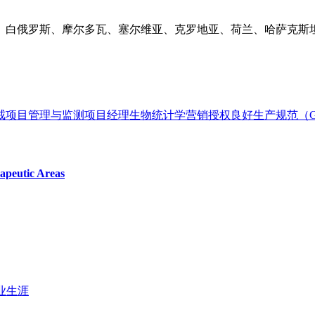
、白俄罗斯、摩尔多瓦、塞尔维亚、克罗地亚、荷兰、哈萨克斯
戒
项目管理与监测
项目经理
生物统计学
营销授权
良好生产规范（
apeutic Areas
业生涯