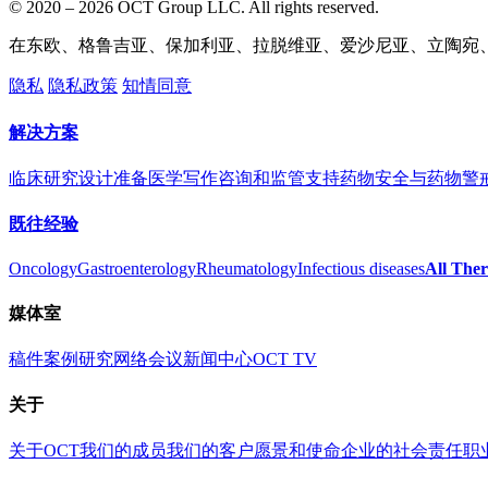
© 2020 – 2026 OCT Group LLC. All rights reserved.
在东欧、格鲁吉亚、保加利亚、拉脱维亚、爱沙尼亚、立陶宛
隐私
隐私政策
知情同意
解决方案
临床研究设计准备
医学写作
咨询和监管支持
药物安全与药物警
既往经验
Oncology
Gastroenterology
Rheumatology
Infectious diseases
All Ther
媒体室
稿件
案例研究
网络会议
新闻中心
OCT TV
关于
关于OCT
我们的成员
我们的客户
愿景和使命
企业的社会责任
职